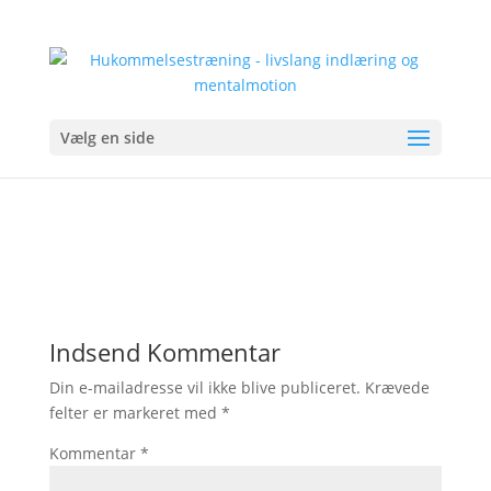
Søren Damtoft
af
Lars Christiansen
|
jan 14, 2015
|
0 Kommentarer
Vælg en side
Indsend Kommentar
Din e-mailadresse vil ikke blive publiceret.
Krævede
felter er markeret med
*
Kommentar
*