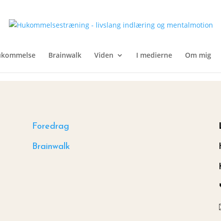
ukommelse
Brainwalk
Viden
I medierne
Om mig
Foredrag
Brainwalk