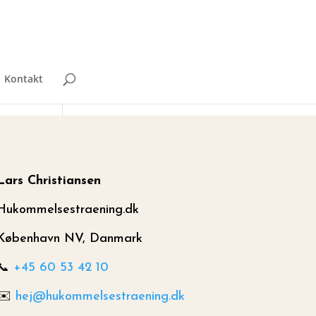
Kontakt
Lars Christiansen
Hukommelsestraening.dk
København NV, Danmark
📞
+45 60 53 42 10
✉️
hej@hukommelsestraening.dk