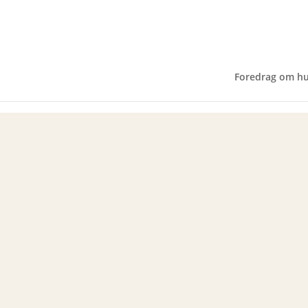
Untitled design (16)
Foredrag om h