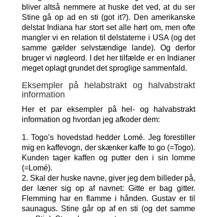
bliver altså nemmere at huske det ved, at du ser
Stine gå op ad en sti (got it?). Den amerikanske
delstat Indiana har stort set alle hørt om, men ofte
mangler vi en relation til delstaterne i USA (og det
samme gælder selvstændige lande). Og derfor
bruger vi nøgleord. I det her tilfælde er en Indianer
meget oplagt grundet det sproglige sammenfald.
Eksempler på helabstrakt og halvabstrakt
information
Her et par eksempler på hel- og halvabstrakt
information og hvordan jeg afkoder dem:
1. Togo’s hovedstad hedder Lomé. Jeg forestiller
mig en kaffevogn, der skænker kaffe to go (=Togo).
Kunden tager kaffen og putter den i sin lomme
(=Lomé).
2. Skal der huske navne, giver jeg dem billeder på,
der læner sig op af navnet: Gitte er bag gitter.
Flemming har en flamme i hånden. Gustav er til
saunagus. Stine går op af en sti (og det samme