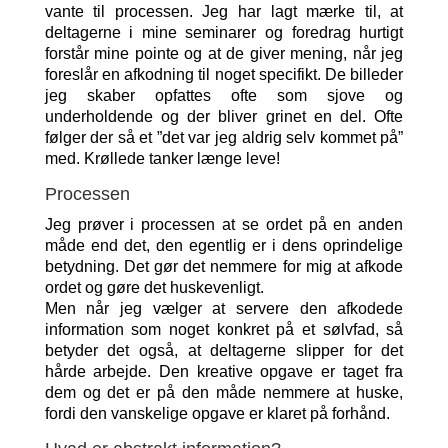
vante til processen. Jeg har lagt mærke til, at
deltagerne i mine seminarer og foredrag hurtigt
forstår mine pointe og at de giver mening, når jeg
foreslår en afkodning til noget specifikt. De billeder
jeg skaber opfattes ofte som sjove og
underholdende og der bliver grinet en del. Ofte
følger der så et ”det var jeg aldrig selv kommet på”
med. Krøllede tanker længe leve!
Processen
Jeg prøver i processen at se ordet på en anden
måde end det, den egentlig er i dens oprindelige
betydning. Det gør det nemmere for mig at afkode
ordet og gøre det huskevenligt.
Men når jeg vælger at servere den afkodede
information som noget konkret på et sølvfad, så
betyder det også, at deltagerne slipper for det
hårde arbejde. Den kreative opgave er taget fra
dem og det er på den måde nemmere at huske,
fordi den vanskelige opgave er klaret på forhånd.