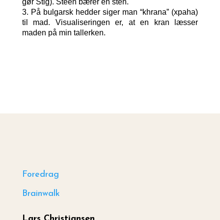
gør Stig). Steen bærer en sten.
3. På bulgarsk hedder siger man “khrana” (xpaha)
til mad. Visualiseringen er, at en kran læsser
maden på min tallerken.
Foredrag
Brainwalk
Lars Christiansen