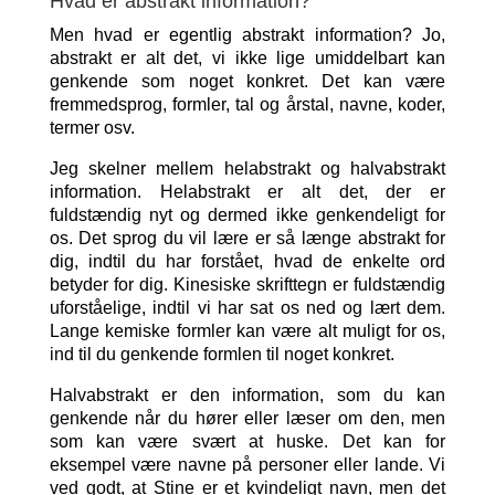
Hvad er abstrakt information?
Men hvad er egentlig abstrakt information? Jo,
abstrakt er alt det, vi ikke lige umiddelbart kan
genkende som noget konkret. Det kan være
fremmedsprog, formler, tal og årstal, navne, koder,
termer osv.
Jeg skelner mellem helabstrakt og halvabstrakt
information. Helabstrakt er alt det, der er
fuldstændig nyt og dermed ikke genkendeligt for
os. Det sprog du vil lære er så længe abstrakt for
dig, indtil du har forstået, hvad de enkelte ord
betyder for dig. Kinesiske skrifttegn er fuldstændig
uforståelige, indtil vi har sat os ned og lært dem.
Lange kemiske formler kan være alt muligt for os,
ind til du genkende formlen til noget konkret.
Halvabstrakt er den information, som du kan
genkende når du hører eller læser om den, men
som kan være svært at huske. Det kan for
eksempel være navne på personer eller lande. Vi
ved godt, at Stine er et kvindeligt navn, men det